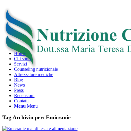
Home
Chi sono
Servizi
Counseling nutrizionale
Attrezzature mediche
Blog
News
Press
Recensioni
Contatti
Menu
Menu
Tag Archivio per:
Emicranie