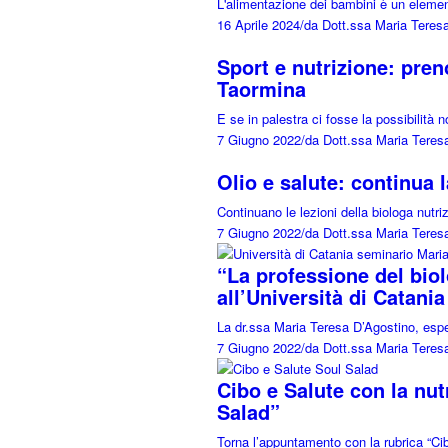
L'alimentazione dei bambini è un elemen
16 Aprile 2024
/
da Dott.ssa Maria Teres
Sport e nutrizione: pren
Taormina
E se in palestra ci fosse la possibilità 
7 Giugno 2022
/
da Dott.ssa Maria Teres
Olio e salute: continua 
Continuano le lezioni della biologa nutr
7 Giugno 2022
/
da Dott.ssa Maria Teres
“La professione del biol
all’Università di Catania
La dr.ssa Maria Teresa D’Agostino, espe
7 Giugno 2022
/
da Dott.ssa Maria Teres
Cibo e Salute con la nu
Salad”
Torna l’appuntamento con la rubrica “Ci