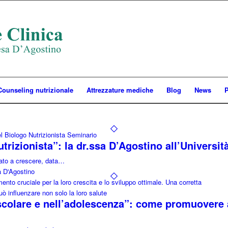
Counseling nutrizionale
Attrezzature mediche
Blog
News
P
trizionista”: la dr.ssa D’Agostino all’Universit
inato a crescere, data…
a D'Agostino
scolare e nell’adolescenza”: come promuovere a