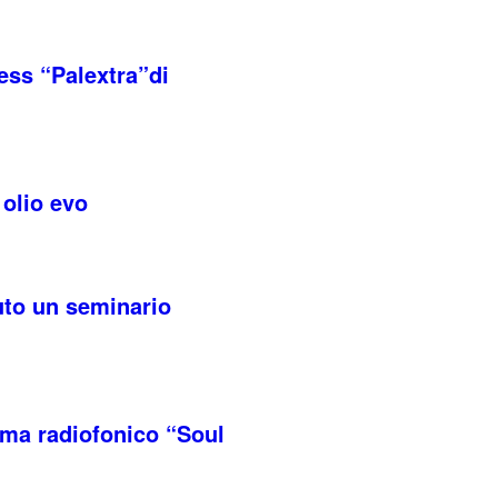
ness “Palextra”di
 olio evo
nuto un seminario
mma radiofonico “Soul