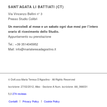
SANT’AGATA LI BATTIATI (CT)
Via Vincenzo Bellini n° 3
Presso Studio Colibrì
Un mercoledì al mese e un sabato ogni due mesi per l’intero
orario di ricevimento dello Studio.
Appuntamento su prenotazione
Tel.: +39 3514045952
Mail: info@mariateresadagostino.it
© Dott.ssa Maria Teresa D'Agostino - All Rights Reserved
Iscrizione: 27/02/2012, Albo - Sezione A Num. iscrizione: AA_066031
5,0
274 reviews
Contatti
Privacy Policy
Cookie Policy