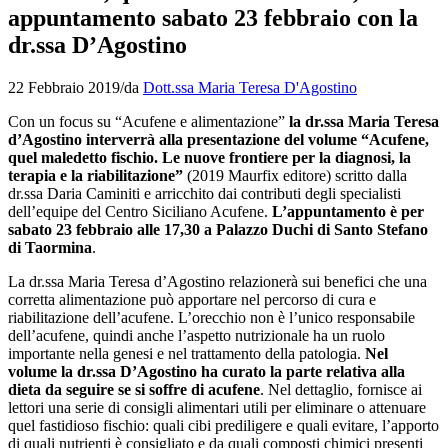
appuntamento sabato 23 febbraio con la
dr.ssa D’Agostino
22 Febbraio 2019
/
da
Dott.ssa Maria Teresa D'Agostino
Con un focus su “Acufene e alimentazione”
la dr.ssa Maria Teresa
d’Agostino interverrà alla presentazione del volume “Acufene,
quel maledetto fischio. Le nuove frontiere per la diagnosi, la
terapia e la riabilitazione”
(2019 Maurfix editore) scritto dalla
dr.ssa Daria Caminiti e arricchito dai contributi degli specialisti
dell’equipe del Centro Siciliano Acufene.
L’appuntamento è per
sabato 23 febbraio alle 17,30 a Palazzo Duchi di Santo Stefano
di Taormina
.
La dr.ssa Maria Teresa d’Agostino relazionerà sui benefici che una
corretta alimentazione può apportare nel percorso di cura e
riabilitazione dell’acufene. L’orecchio non è l’unico responsabile
dell’acufene, quindi anche l’aspetto nutrizionale ha un ruolo
importante nella genesi e nel trattamento della patologia.
Nel
volume la dr.ssa D’Agostino ha curato la parte relativa alla
dieta da seguire se si soffre di acufene
. Nel dettaglio, fornisce ai
lettori una serie di consigli alimentari utili per eliminare o attenuare
quel fastidioso fischio: quali cibi prediligere e quali evitare, l’apporto
di quali nutrienti è consigliato e da quali composti chimici presenti