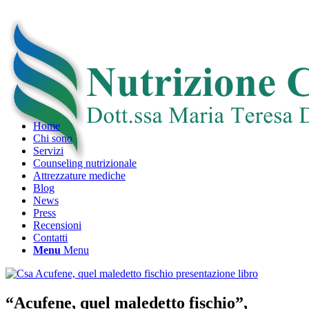
Home
Chi sono
Servizi
Counseling nutrizionale
Attrezzature mediche
Blog
News
Press
Recensioni
Contatti
Menu
Menu
“Acufene, quel maledetto fischio”,