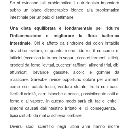
Se si evincono tali problematica il nutrizionista imposterà
subito un piano dietoterapico idoneo alla problematica
intestinale per un paio di settimane.
Una dieta equilibrata è fondamentale per ridurre
l’infiammazione e migliorare la flora batterica
intestinale.
Chi è affetto da sindrome del colon irritabile
dovrebbe evitare, o quanto meno ridurre, il consumo di
latticini (eccezion fatta per lo yogurt, ricco di fermenti lattici),
prodotti da forno lievitati, zuccheri raffinati, alimenti fritti, cibi
affumicati, bevande gassate, alcolici e gomme da
masticare. Sarebbe invece opportuno optare per alimenti
come riso, patate lesse, verdure stufate, frutta con bassi
livelli di acidità, carni bianche e pesce, possibilmente cotti al
forno o al vapore. In questo modo sarà più facile lenire i
sintomi causati dall’intestino irritato e, di conseguenza, i
tipici disturbi da mal di schiena lombare.
Diversi studi scientifici negli ultimi anni hanno inoltre