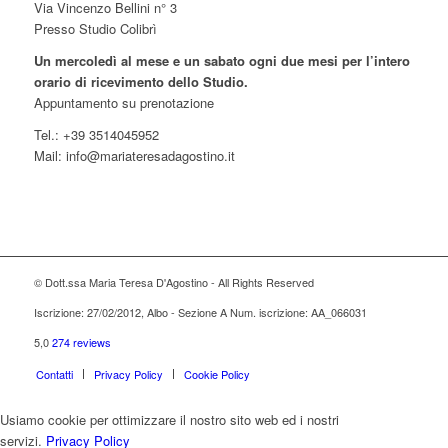
Via Vincenzo Bellini n° 3
Presso Studio Colibrì
Un mercoledì al mese e un sabato ogni due mesi per l’intero
orario di ricevimento dello Studio.
Appuntamento su prenotazione
Tel.: +39 3514045952
Mail: info@mariateresadagostino.it
© Dott.ssa Maria Teresa D'Agostino - All Rights Reserved
Iscrizione: 27/02/2012, Albo - Sezione A Num. iscrizione: AA_066031
5,0
274 reviews
Contatti
Privacy Policy
Cookie Policy
Usiamo cookie per ottimizzare il nostro sito web ed i nostri
servizi.
Privacy Policy