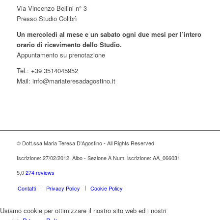
Via Vincenzo Bellini n° 3
Presso Studio Colibrì
Un mercoledì al mese e un sabato ogni due mesi per l’intero
orario di ricevimento dello Studio.
Appuntamento su prenotazione
Tel.: +39 3514045952
Mail: info@mariateresadagostino.it
© Dott.ssa Maria Teresa D'Agostino - All Rights Reserved
Iscrizione: 27/02/2012, Albo - Sezione A Num. iscrizione: AA_066031
5,0
274 reviews
Contatti
Privacy Policy
Cookie Policy
Usiamo cookie per ottimizzare il nostro sito web ed i nostri