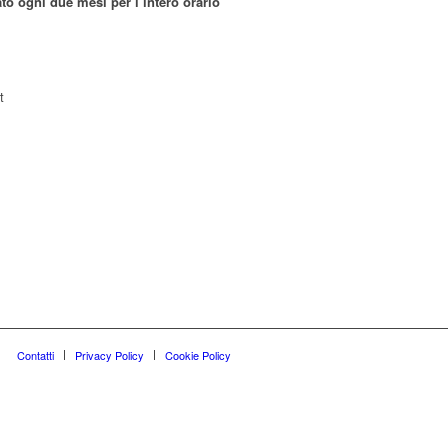
o ogni due mesi per l’intero orario
t
Contatti
Privacy Policy
Cookie Policy