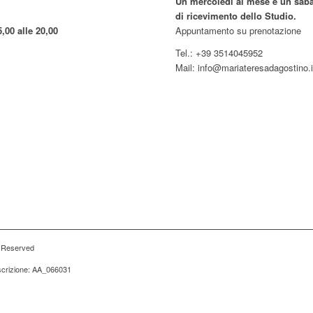
Un mercoledì al mese e un sabat
di ricevimento dello Studio.
5,00 alle 20,00
Appuntamento su prenotazione
Tel.: +39 3514045952
Mail: info@mariateresadagostino.i
s Reserved
iscrizione: AA_066031