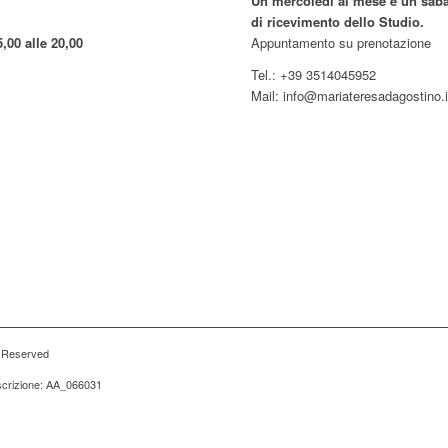
Un mercoledì al mese e un sabat
di ricevimento dello Studio.
5,00 alle 20,00
Appuntamento su prenotazione
Tel.: +39 3514045952
Mail: info@mariateresadagostino.i
s Reserved
iscrizione: AA_066031