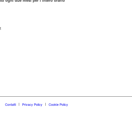
o ogni due mesi per l’intero orario
t
Contatti
Privacy Policy
Cookie Policy