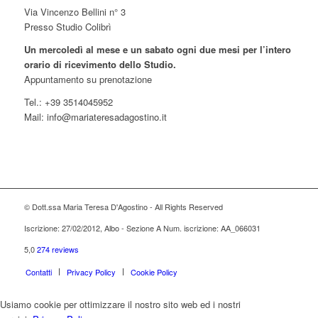
Via Vincenzo Bellini n° 3
Presso Studio Colibrì
Un mercoledì al mese e un sabato ogni due mesi per l’intero
orario di ricevimento dello Studio.
Appuntamento su prenotazione
Tel.: +39 3514045952
Mail: info@mariateresadagostino.it
© Dott.ssa Maria Teresa D'Agostino - All Rights Reserved
Iscrizione: 27/02/2012, Albo - Sezione A Num. iscrizione: AA_066031
5,0
274 reviews
Contatti
Privacy Policy
Cookie Policy
Usiamo cookie per ottimizzare il nostro sito web ed i nostri