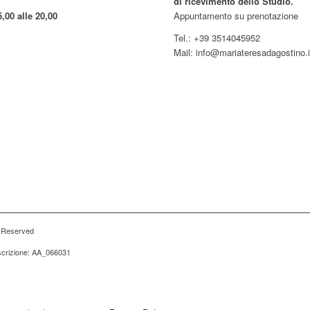
di ricevimento dello Studio.
5,00 alle 20,00
Appuntamento su prenotazione
Tel.: +39 3514045952
Mail: info@mariateresadagostino.i
s Reserved
iscrizione: AA_066031