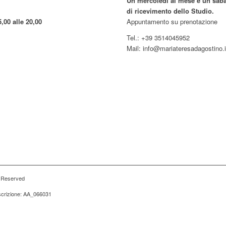
Un mercoledì al mese e un sabat
di ricevimento dello Studio.
5,00 alle 20,00
Appuntamento su prenotazione
Tel.: +39 3514045952
Mail: info@mariateresadagostino.i
s Reserved
iscrizione: AA_066031