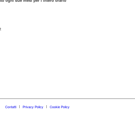
o ogni due mesi per l’intero orario
t
Contatti
Privacy Policy
Cookie Policy