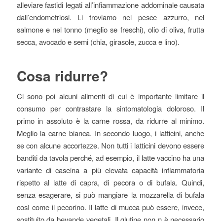
alleviare fastidi legati all’infiammazione addominale causata
dall’endometriosi. Li troviamo nel pesce azzurro, nel
salmone e nel tonno (meglio se freschi), olio di oliva, frutta
secca, avocado e semi (chia, girasole, zucca e lino).
Cosa ridurre?
Ci sono poi alcuni alimenti di cui è importante limitare il
consumo per contrastare la sintomatologia doloroso. Il
primo in assoluto è la carne rossa, da ridurre al minimo.
Meglio la carne bianca. In secondo luogo, i latticini, anche
se con alcune accortezze. Non tutti i latticini devono essere
banditi da tavola perché, ad esempio, il latte vaccino ha una
variante di caseina a più elevata capacità infiammatoria
rispetto al latte di capra, di pecora o di bufala. Quindi,
senza esagerare, si può mangiare la mozzarella di bufala
così come il pecorino. Il latte di mucca può essere, invece,
sostituito da bevande vegetali. Il glutine non n è necessario