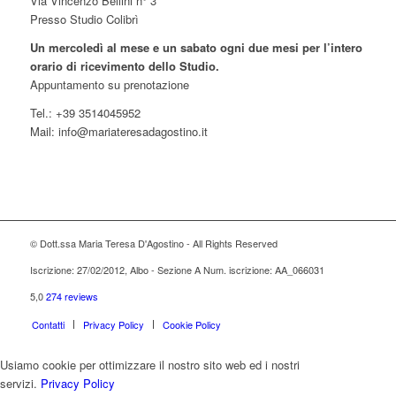
Via Vincenzo Bellini n° 3
Presso Studio Colibrì
Un mercoledì al mese e un sabato ogni due mesi per l’intero
orario di ricevimento dello Studio.
Appuntamento su prenotazione
Tel.: +39 3514045952
Mail: info@mariateresadagostino.it
© Dott.ssa Maria Teresa D'Agostino - All Rights Reserved
Iscrizione: 27/02/2012, Albo - Sezione A Num. iscrizione: AA_066031
5,0
274 reviews
Contatti
Privacy Policy
Cookie Policy
Usiamo cookie per ottimizzare il nostro sito web ed i nostri
servizi.
Privacy Policy