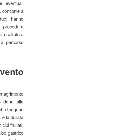
le eventuali
, concorre a
studi hanno
a procedura
r risultato a
 al percorso
rvento
imagrimento
 idonei alla
 che tengono
a e la durata
ibi frullati,
tubo gastrico