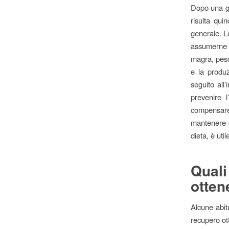
Dopo una gas
risulta qui
generale. Le
assumerne a
magra, pesc
e la produz
seguito all
prevenire l
compensare
mantenere o
dieta, è util
Qual
otten
Alcune abit
recupero ott