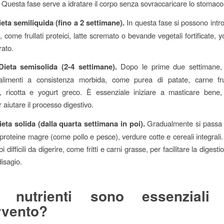
 Questa fase serve a idratare il corpo senza sovraccaricare lo stomaco
eta semiliquida (fino a 2 settimane).
In questa fase si possono intro
i, come frullati proteici, latte scremato o bevande vegetali fortificate, y
ato.
ieta semisolida (2-4 settimane).
Dopo le prime due settimane,
 alimenti a consistenza morbida, come purea di patate, carne fru
, ricotta e yogurt greco. È essenziale iniziare a masticare bene,
 aiutare il processo digestivo.
eta solida (dalla quarta settimana in poi).
Gradualmente si passa a 
proteine magre (come pollo e pesce), verdure cotte e cereali integrali. 
bi difficili da digerire, come fritti e carni grasse, per facilitare la digest
 disagio.
i nutrienti sono essenziali
ervento?