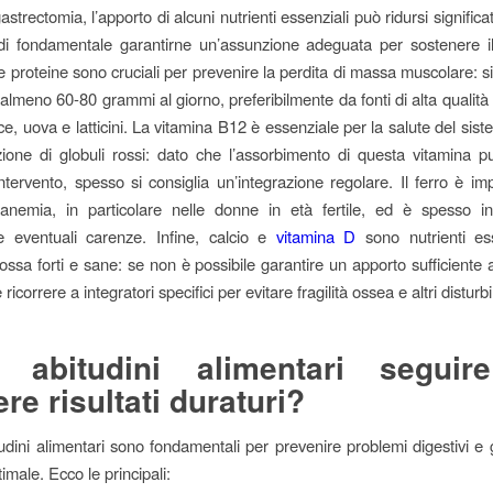
trectomia, l’apporto di alcuni nutrienti essenziali può ridursi signific
ndi fondamentale garantirne un’assunzione adeguata per sostenere 
 proteine sono cruciali per prevenire la perdita di massa muscolare: si
lmeno 60-80 grammi al giorno, preferibilmente da fonti di alta qualit
e, uova e latticini. La vitamina B12 è essenziale per la salute del sis
ione di globuli rossi: dato che l’assorbimento di questa vitamina pu
’intervento, spesso si consiglia un’integrazione regolare. Il ferro è im
’anemia, in particolare nelle donne in età fertile, ed è spesso i
 eventuali carenze. Infine, calcio e
vitamina D
sono nutrienti ess
ssa forti e sane: se non è possibile garantire un apporto sufficiente a
e ricorrere a integratori specifici per evitare fragilità ossea e altri disturbi
i abitudini alimentari seguir
ere risultati duraturi?
udini alimentari sono fondamentali per prevenire problemi digestivi e 
imale. Ecco le principali: