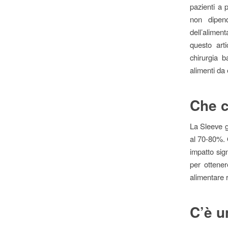
pazienti a 
non dipen
dell’aliment
questo art
chirurgia b
alimenti da
Che c
La Sleeve g
al 70-80%. 
impatto sign
per ottener
alimentare 
C’è u