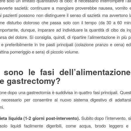
re solo un limitato quantitativo di cibo: è necessario interrompere l’a
avverte sazietà: continuare a mangiare proverebbe nausea, vomito 
uni pazienti possono non distinguere il senso di sazietà ma avvertono l
me disturbo doloroso che passa solo con il tempo (da 30 a 60 minu
mportante, dunque, imparare ad individuare la quantità di cibo da in
sa del dolore. Si consiglia, quindi, di ripartire l’alimentazione in più 
, e preferibilmente in tre pasti principali (colazione pranzo e cena) e
attina pomeriggio e sera) di piccolo volume.
 sono le fasi dell’alimentazion
e gastrectomy?
ione dopo una gastrectomia è suddivisa in quattro fasi principali. Ques
 necessario per consentire al nuovo sistema digestivo di adattarsi
ni.
eta liquida (1-2 giorni post-intervento).
Subito dopo l’intervento, si
olo liquidi facilmente digeribili, come acqua, brodo leggero e