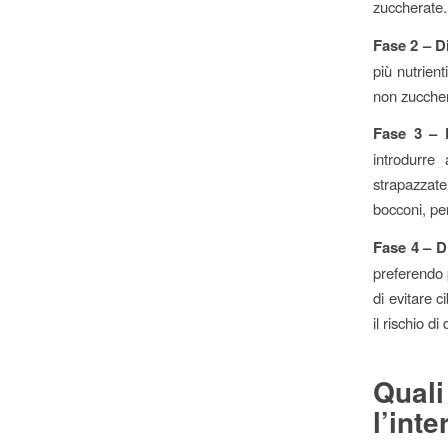
zuccherate.
Fase 2 – Di
più nutrient
non zuccher
Fase 3 – D
introdurre
strapazzate
bocconi, per
Fase 4 – Di
preferendo 
di evitare ci
il rischio di
Qual
l’int