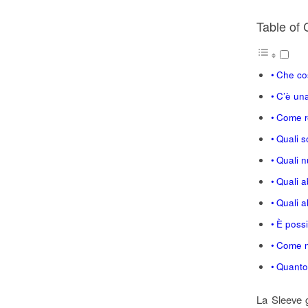
Table of 
Che co
C’è una
Come re
Quali s
Quali n
Quali a
Quali a
È possi
Come ma
Quanto 
La Sleeve ga