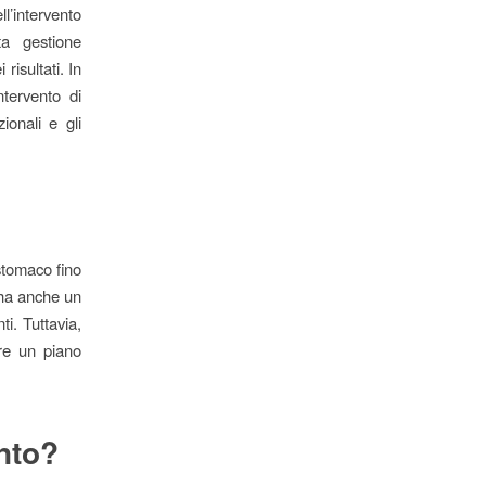
l’intervento
a gestione
risultati. In
tervento di
ionali e gli
stomaco fino
 ha anche un
ti. Tuttavia,
ire un piano
ento?