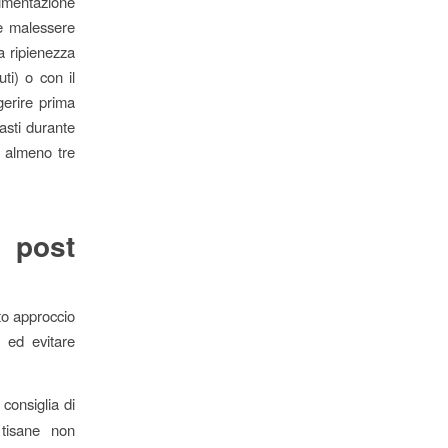
limentazione
e malessere
a ripienezza
ti) o con il
gerire prima
pasti durante
d almeno tre
e post
to approccio
 ed evitare
 consiglia di
 tisane non