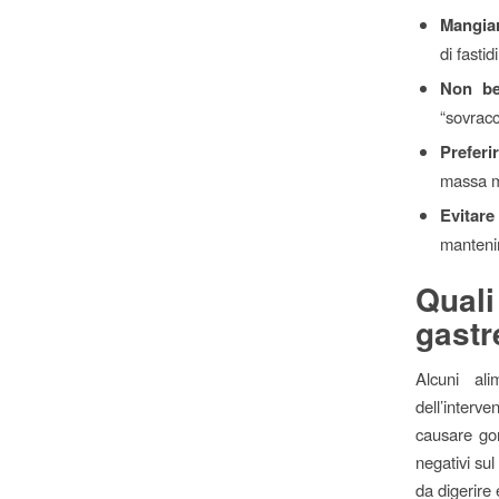
Mangiar
di fastidi
Non be
“sovracc
Preferir
massa mu
Evitare
mantenim
Qual
gastr
Alcuni al
dell’inter
causare gon
negativi sul 
da digerire 