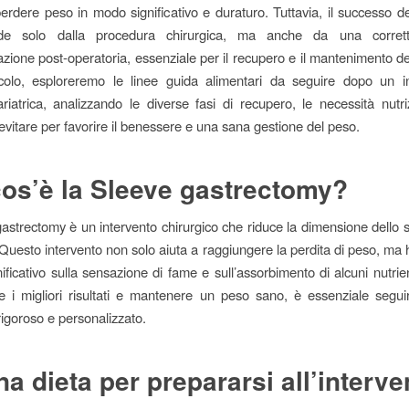
perdere peso in modo significativo e duraturo. Tuttavia, il successo del
de solo dalla procedura chirurgica, ma anche da una corrett
azione post-operatoria, essenziale per il recupero e il mantenimento dei 
icolo, esploreremo le linee guida alimentari da seguire dopo un in
ariatrica, analizzando le diverse fasi di recupero, le necessità nutriz
 evitare per favorire il benessere e una sana gestione del peso.
os’è la Sleeve gastrectomy?
astrectomy è un intervento chirurgico che riduce la dimensione dello 
Questo intervento non solo aiuta a raggiungere la perdita di peso, ma
ificativo sulla sensazione di fame e sull’assorbimento di alcuni nutrien
e i migliori risultati e mantenere un peso sano, è essenziale segu
rigoroso e personalizzato.
na dieta per prepararsi all’interv