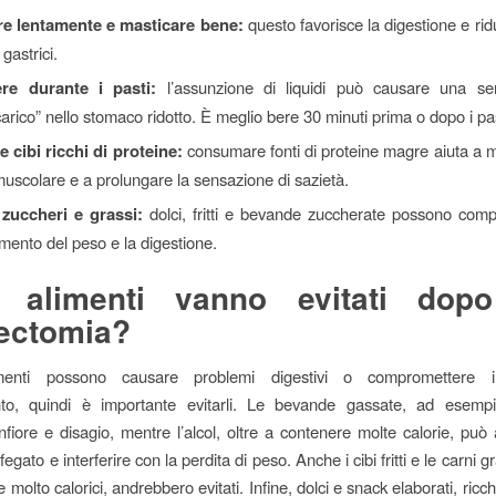
e lentamente e masticare bene:
questo favorisce la digestione e ridu
 gastrici.
re durante i pasti:
l’assunzione di liquidi può causare una se
arico” nello stomaco ridotto. È meglio bere 30 minuti prima o dopo i pas
e cibi ricchi di proteine:
consumare fonti di proteine magre aiuta a 
scolare e a prolungare la sensazione di sazietà.
 zuccheri e grassi:
dolci, fritti e bevande zuccherate possono comp
ento del peso e la digestione.
i alimenti vanno evitati dop
ectomia?
imenti possono causare problemi digestivi o compromettere i
vento, quindi è importante evitarli. Le bevande gassate, ad esemp
fiore e disagio, mentre l’alcol, oltre a contenere molte calorie, può a
fegato e interferire con la perdita di peso. Anche i cibi fritti e le carni gra
e molto calorici, andrebbero evitati. Infine, dolci e snack elaborati, ricch