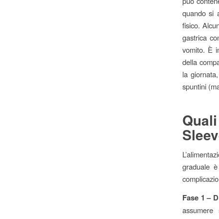
può contene
quando si 
fisico. Alc
gastrica co
vomito. È i
della compar
la giornata
spuntini (m
Quali
Sleev
L’alimentaz
graduale è
complicazio
Fase 1 – Di
assumere s