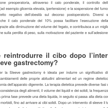
zione preoperatoria, attraverso il calo ponderale, il controllo del
 (ad esempio glicemia elevata, ipertensione) e la sospensione del fumo
effetto negativo dell’obesità sul decorso postoperatorio. Diversi 
 che il calo ponderale del 10% possa facilitare l’esecuzione dell
grazie alla diminuzione del volume del fegato, e contribuisca a un miglio
ne sulla perdita di peso, sulla motivazione del paziente e sull’adesione
reintrodurre il cibo dopo l’inte
eeve gastrectomy?
er la Sleeve gastrectomy è ideata per indurre un significativo d
cambiamenti delle proprie abitudini alimentari ed un regime dietetico
mia dell’apparato digerente. La terapia dietetica prevede diverse fasi
consistenza degli alimenti, il volume dei liquidi e dei solidi, la frequenz
a prima fase prevede una dieta liquida, in seguito si passa alla dieta con c
 morbidi, fino ad arrivare ai cibi solidi. Dopo un intervento di sleeve il 