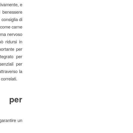
ativamente, e
il benessere
 consiglia di
à come carne
tema nervoso
ò ridursi in
portante per
ntegrato per
enziali per
ttraverso la
 correlati.
e per
garantire un