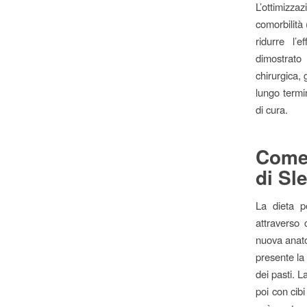
L’ottimizza
comorbilità
ridurre l’
dimostrato
chirurgica, 
lungo termi
di cura.
Come 
di Sl
La dieta p
attraverso 
nuova anato
presente la 
dei pasti. L
poi con cibi