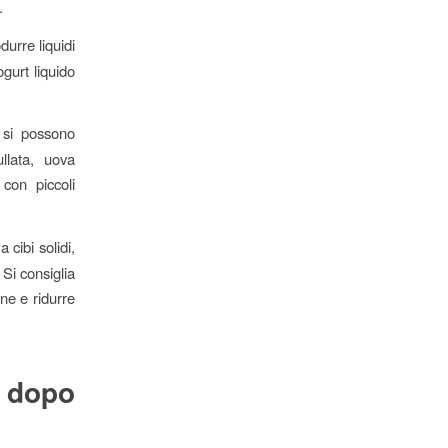
.
durre liquidi
ogurt liquido
 si possono
llata, uova
 con piccoli
cibi solidi,
Si consiglia
ione e ridurre
 dopo