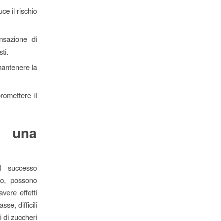
ce il rischio
nsazione di
ti.
mantenere la
romettere il
o una
l successo
io, possono
vere effetti
sse, difficili
i di zuccheri