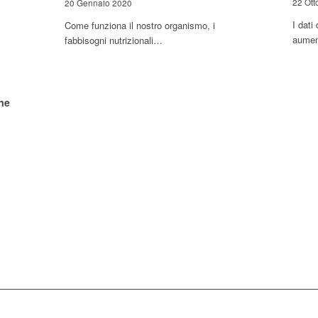
22 Ott
20 Gennaio 2020
I dati
Come funziona il nostro organismo, i
aumen
fabbisogni nutrizionali…
ne