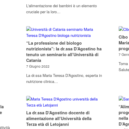
L'alimentazione dei bambini è un elemento
cruciale per la loro…
Cibo 
Maria
“La professione del biologo
prog
nutrizionista”: la dr.ssa D’Agostino ha
tenuto un seminario all’Università di
7 Gen
Catania
Torna 
7 Giugno 2022
Salut
La dr.ssa Maria Teresa D’Agostino, esperta in
nutrizione clinica…
la
“Alim
e
proge
La dr.ssa D’Agostino docente di
nella
alimentazione all’Università della
D’Ag
Terza età di Letojanni
ttività