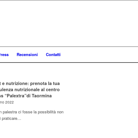
ress
Recensioni
Contatti
 e nutrizione: prenota la tua
lenza nutrizionale al centro
ss “Palextra”di Taormina
gno 2022
n palestra ci fosse la possibilità non
i praticare…