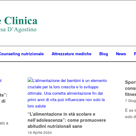
Counseling nutrizionale
Attrezzature mediche
Blog
News
P
Sport
consu
fitne
ta”:
 di
7 Giu
E se i
“L’alimentazione in età scolare e
solo d
nell’adolescenza”: come promuovere
nato a
abitudini nutrizionali sane
16 Aprile 2024