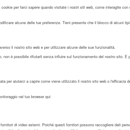
 cookie per farci sapere quando visitate i nostri siti web, come interagite con 
ificare alcune delle tue preferenze. Tieni presente che il blocco di alcuni tipi 
averso il nostro sito web e per utilizzare alcune delle sue funzionalità.
 non è possibile rifiutarli senza influire sul funzionamento del nostro sito. È 
 per aiutarci a capire come viene utilizzato il nostro sito web o l'efficacia d
onitoraggio nel tuo browser qui:
tori di video esterni. Poiché questi fornitori possono raccogliere dati persona