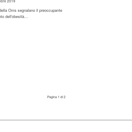
obre 2019
 della Oms segnalano il preoccupante
to dell'obesità…
Pagina 1 di 2