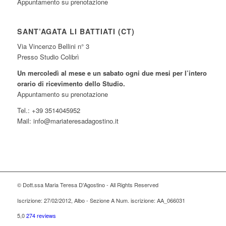
Appuntamento su prenotazione
SANT’AGATA LI BATTIATI (CT)
Via Vincenzo Bellini n° 3
Presso Studio Colibrì
Un mercoledì al mese e un sabato ogni due mesi per l’intero
orario di ricevimento dello Studio.
Appuntamento su prenotazione
Tel.: +39 3514045952
Mail: info@mariateresadagostino.it
© Dott.ssa Maria Teresa D'Agostino - All Rights Reserved
Iscrizione: 27/02/2012, Albo - Sezione A Num. iscrizione: AA_066031
5,0
274 reviews