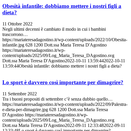
Obesità infantile: dobbiamo mettere i nostri figli a
dieta?
11 Ottobre 2022
Negli ultimi decenni è cambiato il modo in cui i bambini
trascorrono…
https://mariateresadagostino.it/wp-content/uploads/2022/10/Obesita-
infantile.jpg
628
1200
Dott.ssa Maria Teresa D'Agostino
https://mariateresadagostino.it/wp-
content/uploads/2025/09/Log_Maria_Teresa_DAgostino.svg
Dott.ssa Maria Teresa D'Agostino
2022-10-11 13:59:44
2022-10-11
13:59:44
Obesità infantile: dobbiamo mettere i nostri figli a dieta?
Lo sport è davvero così importante per dimagrire?
11 Settembre 2022
Tra i buoni propositi di settembre c’è senza dubbio quello…
https://mariateresadagostino.it/wp-content/uploads/2022/09/Palestra-
e-dieta-per-dimagrire.jpg
628
1200
Dott.ssa Maria Teresa
D'Agostino
https://mariateresadagostino.it/wp-
content/uploads/2025/09/Log_Maria_Teresa_DAgostino.svg
Dott.ssa Maria Teresa D'Agostino
2022-09-11 12:33:48
2022-09-11
12:33:48
Lo sport è davvero così importante per dimagrire?