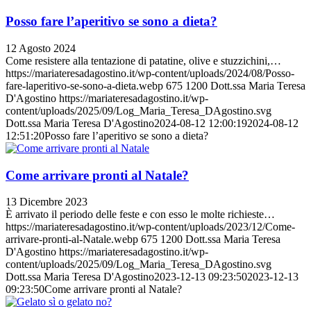
Posso fare l’aperitivo se sono a dieta?
12 Agosto 2024
Come resistere alla tentazione di patatine, olive e stuzzichini,…
https://mariateresadagostino.it/wp-content/uploads/2024/08/Posso-
fare-laperitivo-se-sono-a-dieta.webp
675
1200
Dott.ssa Maria Teresa
D'Agostino
https://mariateresadagostino.it/wp-
content/uploads/2025/09/Log_Maria_Teresa_DAgostino.svg
Dott.ssa Maria Teresa D'Agostino
2024-08-12 12:00:19
2024-08-12
12:51:20
Posso fare l’aperitivo se sono a dieta?
Come arrivare pronti al Natale?
13 Dicembre 2023
È arrivato il periodo delle feste e con esso le molte richieste…
https://mariateresadagostino.it/wp-content/uploads/2023/12/Come-
arrivare-pronti-al-Natale.webp
675
1200
Dott.ssa Maria Teresa
D'Agostino
https://mariateresadagostino.it/wp-
content/uploads/2025/09/Log_Maria_Teresa_DAgostino.svg
Dott.ssa Maria Teresa D'Agostino
2023-12-13 09:23:50
2023-12-13
09:23:50
Come arrivare pronti al Natale?