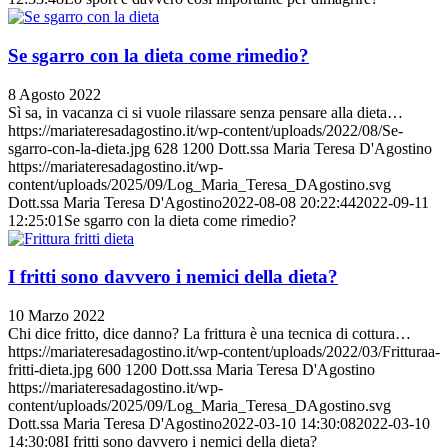
Se sgarro con la dieta come rimedio?
8 Agosto 2022
Sì sa, in vacanza ci si vuole rilassare senza pensare alla dieta…
https://mariateresadagostino.it/wp-content/uploads/2022/08/Se-
sgarro-con-la-dieta.jpg
628
1200
Dott.ssa Maria Teresa D'Agostino
https://mariateresadagostino.it/wp-
content/uploads/2025/09/Log_Maria_Teresa_DAgostino.svg
Dott.ssa Maria Teresa D'Agostino
2022-08-08 20:22:44
2022-09-11
12:25:01
Se sgarro con la dieta come rimedio?
I fritti sono davvero i nemici della dieta?
10 Marzo 2022
Chi dice fritto, dice danno? La frittura è una tecnica di cottura…
https://mariateresadagostino.it/wp-content/uploads/2022/03/Fritturaa-
fritti-dieta.jpg
600
1200
Dott.ssa Maria Teresa D'Agostino
https://mariateresadagostino.it/wp-
content/uploads/2025/09/Log_Maria_Teresa_DAgostino.svg
Dott.ssa Maria Teresa D'Agostino
2022-03-10 14:30:08
2022-03-10
14:30:08
I fritti sono davvero i nemici della dieta?