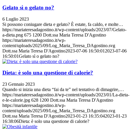
Gelato sì o gelato no?
6 Luglio 2023
Si possono coniugare dieta e gelato? È estate, fa caldo, e molte…
https://mariateresadagostino.it/wp-content/uploads/2023/07/Gelato-
a-dieta.png
675
1200
Dott.ssa Maria Teresa D'Agostino
https://mariateresadagostino.it/wp-
content/uploads/2025/09/Log_Maria_Teresa_DAgostino.svg
Dott.ssa Maria Teresa D'Agostino
2023-07-06 16:50:01
2023-07-06
16:50:01
Gelato sì o gelato no?
Dieta: è solo una questione di calorie?
23 Gennaio 2023
Quando si inizia una dieta “fai da te” nel tentativo di dimagrire,…
https://mariateresadagostino.it/wp-content/uploads/2023/01/La-dieta-
e-le-calorie.jpg
628
1200
Dott.ssa Maria Teresa D'Agostino
https://mariateresadagostino.it/wp-
content/uploads/2025/09/Log_Maria_Teresa_DAgostino.svg
Dott.ssa Maria Teresa D'Agostino
2023-01-23 16:35:04
2023-01-23
16:38:06
Dieta: è solo una questione di calorie?