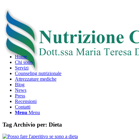
Home
Chi sono
Servizi
Counseling nutrizionale
Attrezzature mediche
Blog
News
Press
Recensioni
Contatti
Menu
Menu
Tag Archivio per:
Dieta