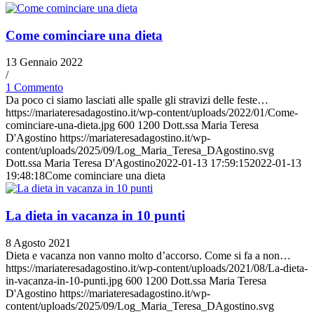
Come cominciare una dieta
13 Gennaio 2022
/
1 Commento
Da poco ci siamo lasciati alle spalle gli stravizi delle feste…
https://mariateresadagostino.it/wp-content/uploads/2022/01/Come-
cominciare-una-dieta.jpg
600
1200
Dott.ssa Maria Teresa
D'Agostino
https://mariateresadagostino.it/wp-
content/uploads/2025/09/Log_Maria_Teresa_DAgostino.svg
Dott.ssa Maria Teresa D'Agostino
2022-01-13 17:59:15
2022-01-13
19:48:18
Come cominciare una dieta
La dieta in vacanza in 10 punti
8 Agosto 2021
Dieta e vacanza non vanno molto d’accorso. Come si fa a non…
https://mariateresadagostino.it/wp-content/uploads/2021/08/La-dieta-
in-vacanza-in-10-punti.jpg
600
1200
Dott.ssa Maria Teresa
D'Agostino
https://mariateresadagostino.it/wp-
content/uploads/2025/09/Log_Maria_Teresa_DAgostino.svg